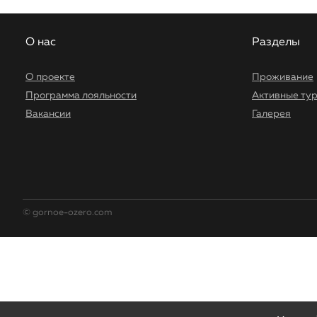
О нас
Разделы
О проекте
Проживание
Программа лояльности
Активные ту
Вакансии
Галерея
© gornoe-ozero.com