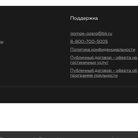
Поддержка
gornoe-ozero@bk.ru
ры
8-800-700-5005
Политика конфиденциальности
Публичный договор - оферта на
гостиничных услуг
Публичный договор - оферта об 
программе лояльности