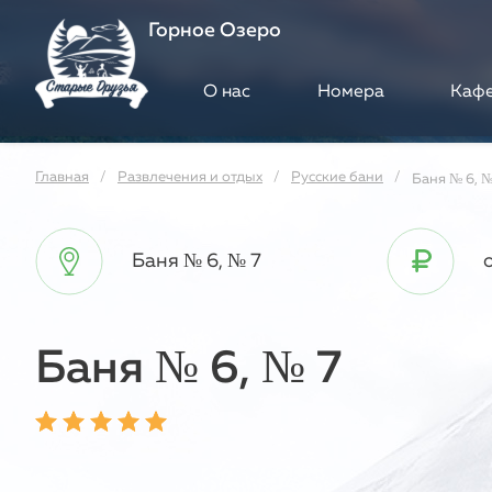
Горное Озеро
О нас
Номера
Каф
Главная
Развлечения и отдых
Русские бани
Баня № 6, №
Баня № 6, № 7
Баня № 6, № 7