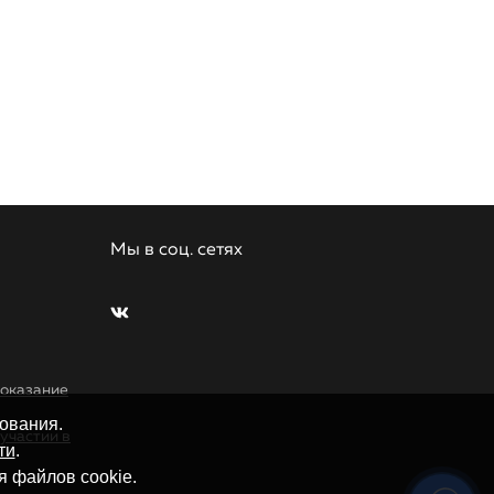
Мы в соц. сетях
 оказание
ования.
участии в
ти
.
 файлов cookie.