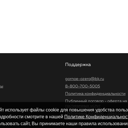
Поддержка
gornoe-ozero@bk.ru
ры
8-800-700-5005
Политика конфиденциальности
Публичный договор - оферта на
гостиничных услуг
йт использует файлы cookie для повышения удобства польз
Публичный договор - оферта об 
дробности смотрите в нашей
Политике Конфиденциальнос
программе лояльности
льзовать сайт, Вы принимаете наши правила использования